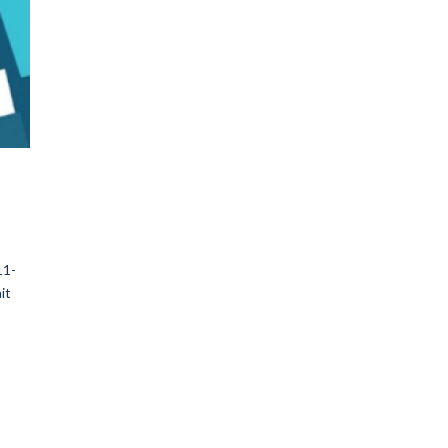
11-
it