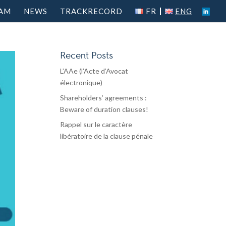
AM
NEWS
TRACKRECORD
FR
ENG
Recent Posts
L’AAe (l’Acte d’Avocat
électronique)
Shareholders’ agreements :
Beware of duration clauses!
Rappel sur le caractère
libératoire de la clause pénale